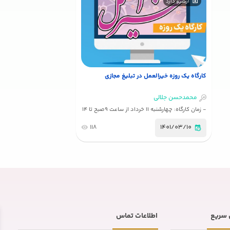
آرشیو دارد
پژوهشکده الهیات و خانواده
اصفهان
کارگاه یک روزه خیرالعمل در تبلیغ مجازی
محمدحسن جلالی
- زمان کارگاه: چهارشنبه 11 خرداد از ساعت 9صبح تا 14
می باشد. - سرفصلهای دوره: مواجهه با فضای
مجازی فعالیت سردرگم گل به خودی ها آفات تبلیغ
118
1401/03/10
در فضای مجازی بهترین پیشنهاد جمع بندی
سریع
اطلاعات تماس