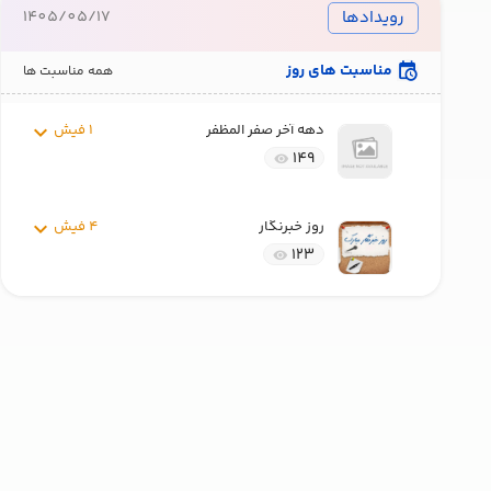
رویدادها
1405/05/17
مناسبت های روز
همه مناسبت ها
دهه آخر صفر المظفر
1 فیش
149
روز خبرنگار
4 فیش
123