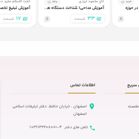
حاج محمود ایزدی
حجت الاسلام مجید ده
220
103
ر حوزه
آموزش مداحی( شناخت دستگاه های موسیقی)
آموزش تبلیغ تخص
17
33
قسمت
قسمت
سریع
اطلاعات تماس
نخست
اصفهان ، خیابان حافظ، دفتر تبلیغات اسلامی
اصفهان
32208001-4(031)
تلفن های دفتر