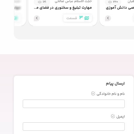
بان
حجت الاسلام عباس صالحی
حجت الاسلام م
121
220
صی دانش آموزی
مهارت تبلیغ و سخنوری در فضای مجازی
مهارت های ت
2
3
قسمت
قسم
ارسال پیام
نام و نام خانوادگی
ایمیل