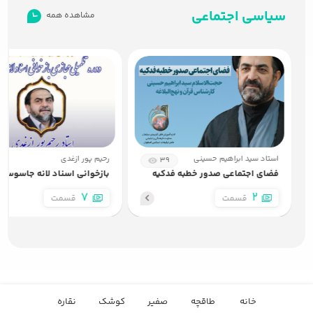
سیاسی اجتماعی
مشاهده همه
استاد سید ابراهیم حسینی
رحیم پور ازغدی
4
39
فضای اجتماعی صدور خطبه فدکیه
بازخوانی اسناد لانه جاسوسی
7
2
قسمت
قسمت
خانه
طاقچه
صفیر
کوشک
نقاره