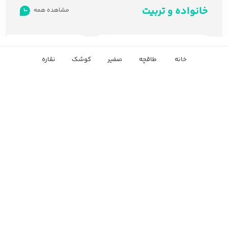
خانواده و تربیت
مشاهده همه
5
جلسه پنجم
1:18:34
خانه
طاقچه
صفیر
کوشک
نقاره
6
جلسه ششم
1:22:46
محمد قطبی
امیرحسین بانکی پور
425
7
جلسه هفتم
سبک زندگی اسلامی
جوانی جمعیت
1:22:50
1
5
قسمت
قسمت
8
جلسه هشتم
1:20:13
9
جلسه نهم
1:24:19