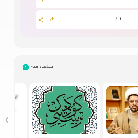
8:19
10:56
10:20
مشاهده همه
4:30
4:54
3:34