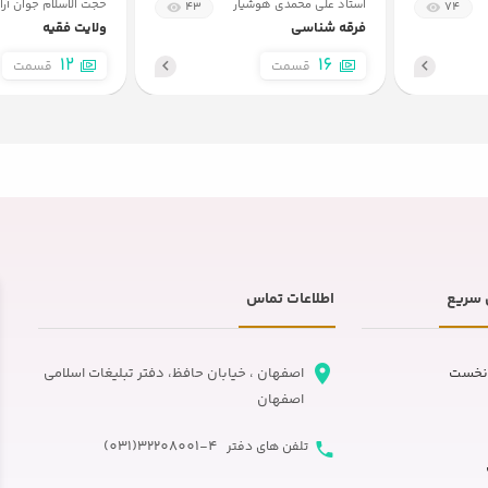
استاد علی محمدی هوشیار
حجت الاسلام جوان آرا
43
74
10
کلام جدید
فرقه شناسی
ولایت فقیه
12
16
قسمت
قسمت
11
هرمونتیک
12
رابطه علم و دین
13
پلولاریسم دینی
سریع
اطلاعات تماس
14
سکولاریسم
نخست
اصفهان ، خیابان حافظ، دفتر تبلیغات اسلامی
15
فرق اسلامی
اصفهان
32208001-4(031)
تلفن های دفتر
16
فرقه وهابیت