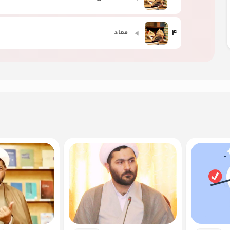
4
معاد
5
نبوت
6
امامت
7
جبر و اختیار
8
علم و عصمت ائمه
9
رجعت