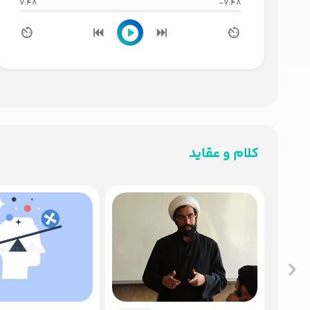
7:48
-7:48
کلام و عقاید