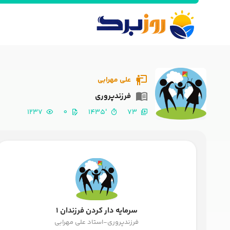
علی مهرابی
فرزندپروری
1237
0
'1435
73
سرمایه دار کردن فرزندان 1
فرزندپروری-استاد علی مهرابی