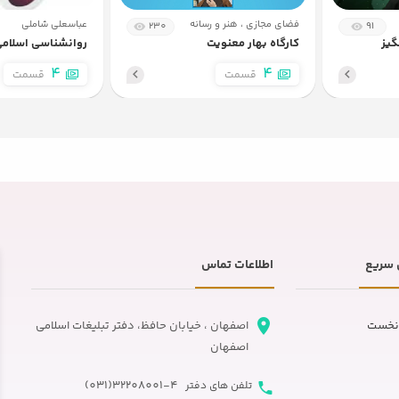
فضای مجازی ، هنر و رسانه
عباسعلی شاملی
230
91
10
ویژگی والد ذهن آگاه 8
گیز
کارگاه بهار معنویت
روانشناسی اسلام
4
4
قسمت
قسمت
11
علل بد رفتاری فرزندان
12
سرمایه معنوی 1
13
سرمایه معنوی 2
سریع
اطلاعات تماس
14
سرمایه معنوی 3
نخست
اصفهان ، خیابان حافظ، دفتر تبلیغات اسلامی
15
بستر هایی برای تقویت سرمایه معنوی 1
اصفهان
32208001-4(031)
تلفن های دفتر