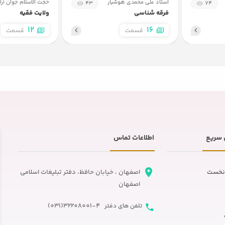
استاد علی محمدی هوشیار
حجت الاسلام جوان آرا
43
74
فرقه شناسی
ولایت فقیه
12
16
قسمت
قسمت
سریع
اطلاعات تماس
نخست
اصفهان ، خیابان حافظ، دفتر تبلیغات اسلامی
اصفهان
32208001-4(031)
تلفن های دفتر