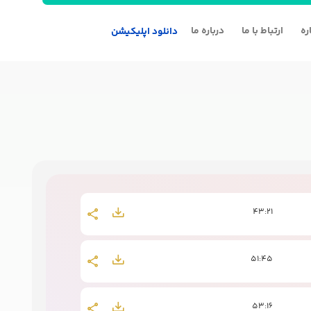
ره
ارتباط با ما
درباره ما
دانلود اپلیکیشن
43:21
51:45
53:16