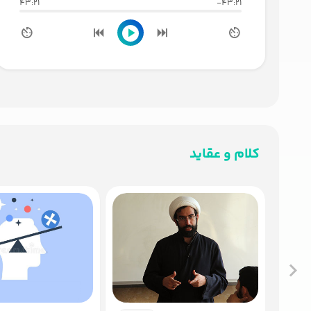
43:21
-43:21
کلام و عقاید