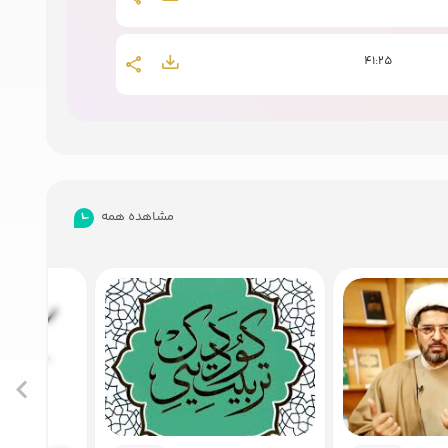
41:25
45:46
47:54
مشاهده همه