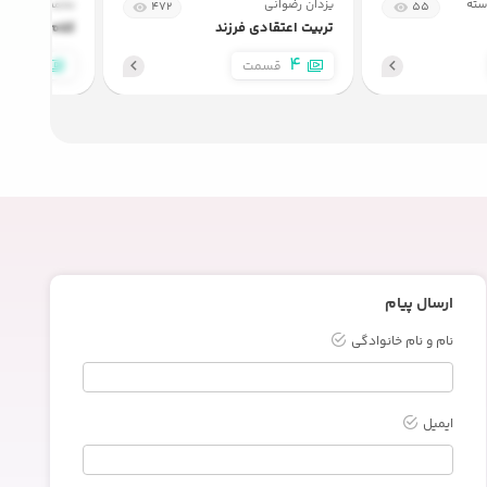
سته
یزدان رضوانی
محمد تقی سبحا
472
55
تربیت اعتقادی فرزند
کلام اسلامی
1
4
قسمت
قسمت
ارسال پیام
نام و نام خانوادگی
ایمیل