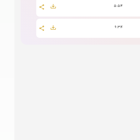
5:54
6:34
10:25
6:59
8:44
7:41