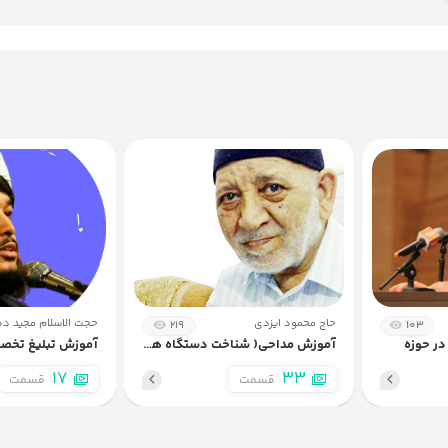
3
آیدی یا نام کاربری
4
مطالب و کپشن نویسی
حاج محمود ایزدی
حجت الاسلام مجید ده
219
103
ر حوزه
آموزش مداحی( شناخت دستگاه های موسیقی)
آموزش تبلیغ تخص
17
33
قسمت
قسمت