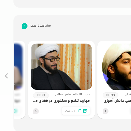
7:52
9:57
مشاهده همه
بان
حجت الاسلام عباس صالحی
حجت الاسلام م
121
220
صی دانش آموزی
مهارت تبلیغ و سخنوری در فضای مجازی
مهارت های ت
2
3
قسمت
قسم