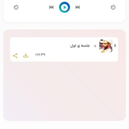
1
جلسه ی اول
1:17:49