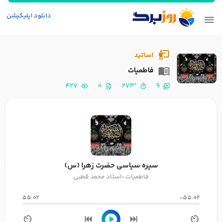
دانلود اپلیکیشن
اساتید
فاطمیات
427
0
'273
9
سیره سیاسی حضرت زهرا (س)
فاطمیات-استاد محمد قطبی
55:02
-55:02