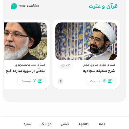
قرآن و عترت
مشاهده همه
5
مهدویت در قرآن
8:08
6
مهدویت در قرآن
10:33
استاد محمد صادق کفیل
استاد سید محمدمهدی
0
52
7
مهدویت در قرآن
میرباقری
شرح صحیفه سجادیه
نکاتی از سوره مبارکه فتح
10:29
7
12
قسمت
قسمت
8
مهدویت در قرآن
11:18
9
مهدویت در قرآن
خانه
طاقچه
صفیر
کوشک
نقاره
16:43