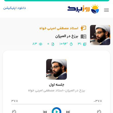
دانلود اپلیکیشن
استاد مصظفی امینی خواه
برزخ در المیزان
83
0
'1094
31
جلسه اول
برزخ در المیزان-استاد مصظفی امینی خواه
37:11
-37:11