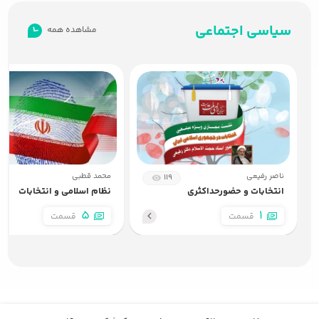
7:07
سیاسی اجتماعی
مشاهده همه
5
چرا گروه هایی مثل مجاهدین خلق که در پیروزی انقلاب سهیم بودند، بعد از انقلاب صاحب منصبی نشدند؟
6:55
6
چرا رسانه های داخلی اعتراضات آمریکا را پوشش می‌دهند اما در قبال اعتراضات آبان ماه سکوت کردند؟
7:57
ناصر رفیعی
محمد قطبی
119
7
چرا دوباره برای جمهوری اسلامی رفراندوم برگزار نمی‌شود؟
انتخابات و حضورحداکثری
نظام اسلامی و انتخابات
9:07
5
1
قسمت
قسمت
8
با این وضعیت اقتصادی، چطور می‌گویید جمهوری اسلامی کارنامه درخشانی دارد؟
8:07
9
آیا مذاکره با آمریکا بر خلاف شعار استکبارستیزی جمهوری اسلامی نیست؟