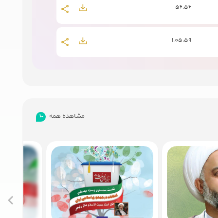
56:56
1:05:59
52:52
1:06:55
مشاهده همه
51:13
32:39
1:05:55