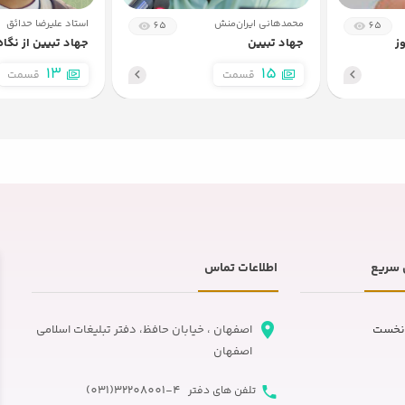
محمدهانی ایران‌منش
استاد علیرضا حدائق
65
65
10
جلسه دهم
ز
جهاد تبیین
جهاد تبیین از نگاه
13
15
قسمت
قسمت
11
جلسه یازدهم
12
جلسه دوازدهم
13
جلسه سیزدهم
سریع
اطلاعات تماس
نخست
اصفهان ، خیابان حافظ، دفتر تبلیغات اسلامی
اصفهان
32208001-4(031)
تلفن های دفتر