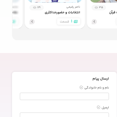
ناصر رفیعی
محمد قطبی
119
35
55:05
 قرآن
انتخابات و حضورحداکثری
نظام اسلامی 
5
1
قسمت
قسم
1:03:34
34:47
30:24
ارسال پیام
نام و نام خانوادگی
ایمیل